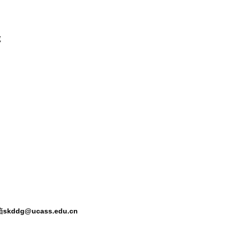
究
箱
skddg@ucass.edu.cn