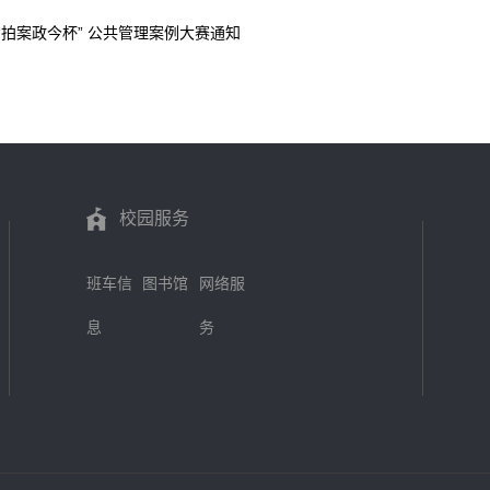
“拍案政今杯” 公共管理案例大赛通知
校园服务
班车信
图书馆
网络服
息
务