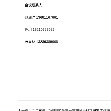
会议
联系人：
赵洲洋 13681167661
任玥 15210626082
石春林 13289389668
上一篇：
会议预告 | “政知坊”第三十三期政治科学研究工作坊