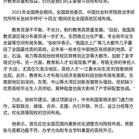
升教育质量和效益，仍然是我们的主要奋斗目标和任务。
2021年全国两会期间，全国政协委员、中国社会科学院政治学研
究所所长张树华呼吁“十四五”期间优化全国高校区域布局。
教育资源不平衡、不充分，制约教育高质量发展。“目前，我国高
教资源区域分布差异进一步扩大，东西南北分化严重，专业和毕业生
去留等空间布局失衡。”张树华表示，“我国北上广等几大都市几乎囊
括了全国最优质的高校。近年来一些本在中部地区有校部的地质、矿
业、石油、电力等高校纷纷将校区转移到北京等大都市，加剧了金字
塔式分布。另一方面，教育和人才‘虹吸现象’严重，导致无序的争抢人
才‘大战’。尤其在欠发达地区，高校人才‘一江春水向东流’的现象频频
出现。此外，教育和人才布局与经济发展和科技创新布局有差距。东
南部地区如深圳、东莞、中山等大湾区创新发展势头强劲，但却缺少
优质高校毕业生人员供给，某种程度也极大影响了产学研配套协调。”
为此，张树华建议，通过顶层设计，中央和国家相关部门通力协
作，采取联合、嫁接、合并、支援、内引外联、外迁、设立分校等方
式，优化高等院校的空间布局。
他表示，首先应在全国范围内重新优化调整京内院校布局，将那
些与首都功能不符、办学方向和专业学科重复的高校外迁。