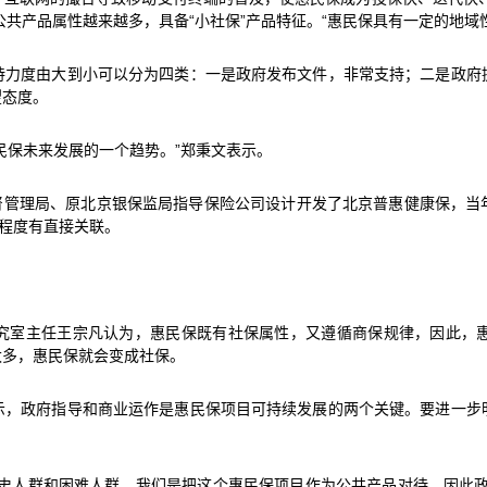
公共产品属性越来越多，具备“小社保”产品特征。“惠民保具有一定的地
持力度由大到小可以分为四类：一是政府发布文件，非常支持；二是政府
望态度。
惠民保未来发展的一个趋势。”郑秉文表示。
督管理局、原北京银保监局指导保险公司设计开发了北京普惠健康保，当年
与程度有直接关联。
究室主任王宗凡认为，惠民保既有社保属性，又遵循商保规律，因此，
太多，惠民保就会变成社保。
示，政府指导和商业运作是惠民保项目可持续发展的两个关键。要进一步
病史人群和困难人群，我们是把这个惠民保项目作为公共产品对待，因此政