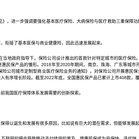
意见》，进一步强调要强化基本医疗保险、大病保险与医疗救助三重保障
质，衔接了基本医保与商业健康险，因此迅速发展起来。
这是在当地政府指导下，保险公司设计推出的首款针对特定城市的医疗保
民保产品的雏形。2018年至2020年期间，南京、珠海、广东等城市
范保险公司城市定制型商业医疗保险业务的通知》，对保险公司开展惠民
序增长阶段。截至2022年底，全国惠民保产品已累计上市408款，覆盖
当前我国医疗保障体系发展需要的创新探索。
保得以诞生和发展有很多原因，比如说有巨大的潜在需求，但能够发展起来有
互联网的撮合导致移动支付终端的普及，使惠民保成为投保快、迭代快、