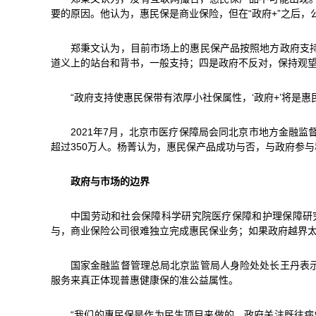
要的原因。他认为，惠民保是商业保险，但在“政府+”之后，
郑秉文认为，目前市场上的惠民保产品按照地方政府支
道义上的站台和背书，一般支持；四是政府不反对，保持观
“政府支持使惠民保带有浓厚小社保属性，‘政府+’将是
2021年7月，北京市医疗保障局会同北京市地方金融监
超过350万人。杨菁认为，惠民保产品成功与否，与政府参
政府与市场的边界
中国劳动和社会保障科学研究院医疗保障和护理保障研
与，商业保险公司很难独立完成惠民保业务；如果政府越界
国家金融监督管理总局北京监管局人身险处处长王丹表
服务来真正体现普惠健康保的准公益属性。
“我们的惠民保是作为民生项目来做的，政府关注既往