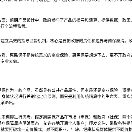
方面：前期产品设计中，政府参与了产品的指导和测算，提供数据；政策
进行全流程监管。
该建立高效的指导监督机制，核心是要把政府的责任和边界与商保厘清。
业看，惠民保不是传统意义的商业保险，惠民保要想走下去，离不开政府
的专业去做。
民保作为一款产品，虽然具有公共产品属性，但本质还是商业保险，遵循
、身体状况进行差别化定价原则，而只是利用传统精算中的生命表、重疾
逐渐退出。
未雨绸缪进行思考。假定惠民保产品在市场（商保）和政府（社保）两个
医疗保障局应明确表态，允许各地开通个人账户；印发文件、采取各种措
那就要打破均一定价模式，对不同职业、年龄、健康状况群体提供不同价