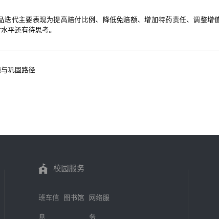
品迭代主要表现为提高赔付比例、降低免赔额、增加特药责任、调整增
付水平还有待思考。
源与巩固路径
校园服务
班车信
图书馆
网络服
息
务