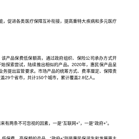
功能，促进各类医疗保障互补衔接，提高重特大疾病和多元医疗
险。该产品保费低保额高，通过政府组织、保险公司承办方式开
开始探索尝试，陆续推出相似的产品。2020年，惠民保产品呈
保业务提出监管要求。市场产品的统筹方式、费率厘定、保障责
29个省市，共计150个城市，累计覆盖2.8亿人。
两条不可忽视的因素，一是“互联网+”，一是“政府+”。
低保费、高保额的产品。“政府+”则是惠民保诞生和发展更主