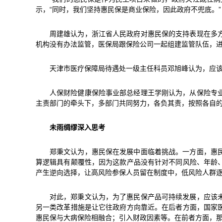
示，“同时，我们坚持惠民保是商业保险，因此政府不兜底。”
周建雄认为，浙江省人民政府对惠民保的支持表现在多
机构没有办法监管，医保局跟保险公司一起组建监管队伍，
天津市医疗保障局待遇处一级主任科员邓旭峰认为，应
人保财险健康保险事业部总经理王学刚认为，从保险专
主责部门的牵头下，多部门共同努力，各负其责，按照各自
未雨绸缪深入思考
郑秉文认为，惠民保在发展中面临着挑战。一方面，惠
算逻辑具有颠覆性，因为这款产品没有针对不同风险、年龄
产生逆向选择，让高风险参保人员留在制度中，低风险人群
对此，郑秉文认为，为了惠民保产品可持续发展，应该
另一类改革措施是让它往政府方向靠近。在后者方面，国家
惠民保与大病保险相融合；引入财政因素等。在前者方面，