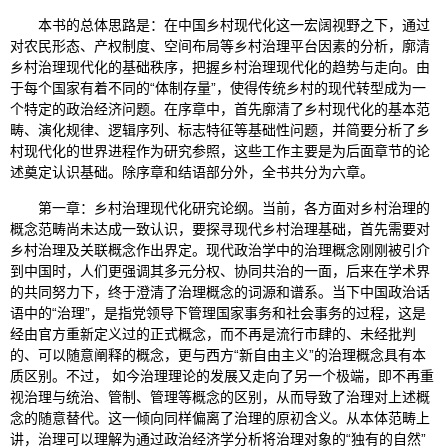
本书的总体思路是：在中国乡村现代化这一宏阔视野之下，通过
对农民形态、产权制度、空间布局等乡村治理平台因素的分析，廓清
乡村治理现代化的基础秩序，把握乡村治理现代化的趋势与走向。由
于每个国家有着不同的“体制存量”，使得传统乡村的现代转型成为一
个特定的政治经济问题。在序章中，首先廓清了乡村现代化的基本范
畴、演化规律、逻辑序列、标志特征等基础性问题，并简要分析了乡
村现代化的世界进程作为研究参照，这些工作主要是为后面章节的论
述奠定认识基础。除序章和结语部分外，全书共分为六章。
第一章：乡村治理现代化研究论纲。当前，各方面对乡村治理的
概念范畴尚未达成一致认识，要探寻现代乡村治理基础，首先需要对
乡村治理及关联概念作出界定。现代政治学中的治理概念刚刚被引介
到中国时，人们更强调其多元分权、协同共治的一面，后来在学术界
的共同努力下，终于澄清了治理概念的词源和谱系。当下中国政治话
语中的“治理”，是指党领导下管理国家事务和社会事务的过程，这是
经由官方重新定义过的正式概念，而不再是流行市肆的、未经批判
的、可以随意阐释的概念，更与西方“新自由主义”的治理概念具有本
质区别。不过， 如今治理理论的发展又走向了另一个极端，即不再重
视治理与统治、管制、管理等概念的区别，从而导致了治理对上述概
念的随意替代。这一倾向同样偏离了治理的原初含义。从本体范畴上
讲，治理可以理解为通过政治经济学分析将治理对象的“独有的自然”