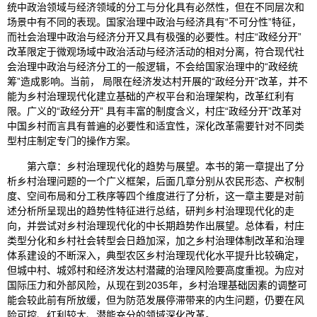
统中政治领域与经济领域的分工与分化具有必然性，但在不同层次和
场景中有不同的表现。国家治理中政治与经济具有“不可分性”特征，
而社会治理中政治与经济分开又具有极强的必要性。村庄“政经分开”
改革限定于微观场域中政治活动与经济活动的相对分离，符合现代社
会治理中政治与经济分工的一般逻辑，不会给国家治理中的“政经统
筹”造成影响。当前， 局限在经济发达村开展的“政经分开”改革，并不
能为乡村治理现代化建立基础的产权平台和治理架构，改革红利有
限。广义的“政经分开” 具有丰富的制度含义，村庄“政经分开”改革对
中国乡村而言具有普遍的必要性和适宜性，深化改革需要针对不同类
型村庄制定专门的操作方案。
第六章：乡村治理现代化的趋势与展望。本书的第一章提出了分
析乡村治理问题的一个广义框架，后面几章分别从农民形态、产权制
度、空间布局和分工秩序等四个维度进行了分析，这一章主要是对前
述分析所呈现出的趋势性特征进行总结，研判乡村治理现代化的走
向，并尝试对乡村治理现代化的中长期趋势作出展望。总体看，村庄
类型分化和乡村社会转型会日趋加深，加之乡村治理体制改革和治理
体系建设的不断深入，典型农区乡村治理现代化水平提升比较确定，
但城中村、城郊村和经济发达村潜藏的治理风险要高度重视。为应对
国际压力和外部风险，从现在到2035年，乡村治理基础因素的调整可
能会较此前有所放缓，但为防范发展停滞带来的内生问题，仍要在风
险可控、红利较大、潜能充分的领域深化改革。