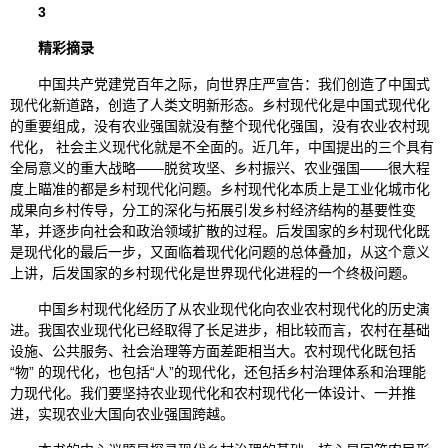
3
精彩摘录
中国共产党建党百年之际，向世界庄严宣告：我们创造了中国式
现代化新道路，创造了人类文明新形态。乡村现代化是中国式现代化
的重要组成，没有农业强国就没有整个现代化强国，没有农业农村现
代化， 社会主义现代化就是不全面的。近几年，中国提出的三个具有
全局意义的重大战略——脱贫攻坚、乡村振兴、农业强国——很大程
度上瞄准的都是乡村现代化问题。乡村现代化本质上是工业化城市化
成果向乡村传导，分工的深化与拓展引发乡村经济结构的基要性变
革，并逐步向社会和政治领域扩散的过程。后发国家的乡村现代化既
是现代化的最后一步，又面临着现代化问题的总体叠加，从这个意义
上讲，后发国家的乡村现代化是世界现代化进程的一个终极问题。
中国乡村现代化经历了从农业现代化向农业农村现代化的历史演
进。我国农业现代化已经取得了长足进步，相比较而言，农村在基础
设施、公共服务、社会治理等方面差距相当大。农村现代化既包括
“物” 的现代化，也包括“人”的现代化，还包括乡村治理体系和治理能
力现代化。我们要坚持农业现代化和农村现代化一体设计、一并推
进，实现农业大国向农业强国跨越。