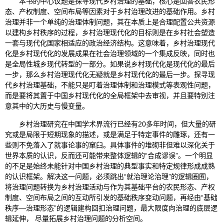
本书的中心议题是探寻现代乡村治理的基础，核心是回答农民形
态、产权制度、空间布局等因素对于乡村治理改进的基础作用。乡村
治理并非一个单纯的治理体制问题，其在本质上是合理配置公共资源
以建构乡村秩序的过程，乡村治理现代化的目标则是在乡村社会塑造
一套与现代化国家相适应的政治经济结构。这意味着，乡村治理现代
化是乡村现代化的发展成果在社会治理领域的一个集成反映，同时也
是全局性城乡现代转型的一部分。如果说乡村现代化是现代化的最后
一步，那么乡村治理现代化无疑就是乡村现代化的最后一步。探寻现
代乡村治理基础，不能只是盯着治理体制和治理模式等表观性问题，
而是要将其置于中国乡村现代化的全局框架中去审视，并且要特别注
意其中的大历史与慢变量。
乡村治理研究在中国学术界流行已经有20多年时间，但大量的研
究或是局限于短期现象的描述，或是满足于特定事件的雕琢，还有一
些则不免落入了就事论事的窠臼。具体事件的堆砌非但难以深化关于
世界本质的认识，反而还可能带来整体逻辑的“合成谬误”。一个明显
的不足是始终未能针对中国乡村治理的典型事实和特定规律形成成熟
的认识框架。解决这一问题，必须跳出“就治理论治理”的逻辑圈囿，
将治理问题转换为乡村治理活动与作为其基础平台的农民形态、产权
制度、空间布局之间的互动所引发的基础秩序变动问题，再经由“基础
秩序—治理形态”的逻辑建构回扣治理问题，最大限度向治理的底层逻
辑延伸， 尽量拓展乡村治理问题的分析空间。