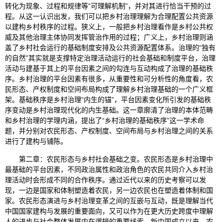
转化为现象、过程和规律等“可理解机制”，并对其进行恰当干预的过
程。从这一认识出发，我们可以把乡村治理理解为合理配置公共资源
以建构乡村秩序的过程。狭义上，一般把乡村治理看作是乡村公共权
威及其他治理主体协同发挥管治作用的过程；广义上，乡村治理则涵
盖了乡村社会运行的基础制度安排及公共资源配置体系。治理的“独有
的自然”其实就是支撑特定治理活动运行的社会基础和制度平台，治理
活动与建基于其上的平台因素之间的勾连与互动构成了治理的基础秩
序。乡村治理的平台因素有很多，从重要性和可分析性的角度看，农
民形态、产权制度和空间布局构成了理解乡村治理基础的一个广义框
架。基础秩序是乡村治理“内生的锚”，平台因素变化所引发的基础秩
序变动是乡村治理现代化的内生基础。这一章廓清了治理的本体范畴
和乡村治理的学理内涵，提出了“乡村治理的基础秩序”这一学术命
题，并分别对农民形态、产权制度、空间布局与乡村治理之间的关系
进行了建构与铺陈。
第二章：农民形态与乡村社会基础之变。农民形态是乡村治理中
最基础的平台因素，不同政治属性和政治角色的农民共同介入乡村治
理活动时会形成不同的合作秩序。通过近代以来的历史考察可以发
现，一边是国家和体制塑造着农民，另一边农民也在塑造着体制和国
家。农民形态演进与乡村治理变革之间的互嵌与互动，既是理解当代
中国国家建构与发展的重要面向，又可以作为在更大历史跨度中理解
人的进步与社会整体发展内在逻辑的重要线索。新中国成立以来，农