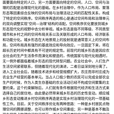
面要面向特定的人口，另一方面要面向特定的空间，人口、空间与治
理的匹配是治理现代化的基础。在乡村治理中，作为人口布局、聚落
形态等因素综合反映的空间布局与治理活动之间的匹配性关系，构成
了特定的空间秩序。空间秩序再造的核心是通过空间布局和治理单元
的双向调整实现“空间—治理”结构的适配。空间秩序优化要放到城乡
形态现代化的视野中去分析审视。城乡形态是指不同等级、不同类型
城市和乡村之间的空间布局关系以及关联形成的人口布局、经济联系
和功能分化。城乡形态在大地景观上的投射就是通常意义上的空间布
局，空间布局具有强烈的基底效应和导向效应，一旦固定下来，将在
超长历史时间中都具有不可逆的规定性。前现代的城乡形态是因应农
业社会的生产生活条件而演化和塑造的，传统国家与现代化相遇时，
无一例外都面临着城乡形态的现代转型问题。农业社会中，人们生产
生活空间紧密联系，但随着现代化的演进，二者日益深刻地分离了。
进入工业社会后，随着技术进步和经营规模扩大，农庄而非村庄成为
农业生产经营的基本单元。当占人口极少数的农民可以完成全部农业
生产的时候，作为人类生存基础的农业活动已经不构成空间聚集的主
要约束。这个约束解除后，人们就有条件根据现代经济和生活方式来
选择自己的居住地，由此便必然带来城乡形态的历史性变动。顺应城
乡形态变动推进乡村空间秩序再造是实现乡村治理现代化的一项基础
性工作。目前，关于空间秩序优化有两种思路：一种是乡村居民点物
理空间的腾挪调整，也可以称作城乡空间重组；另一种是基本不触及