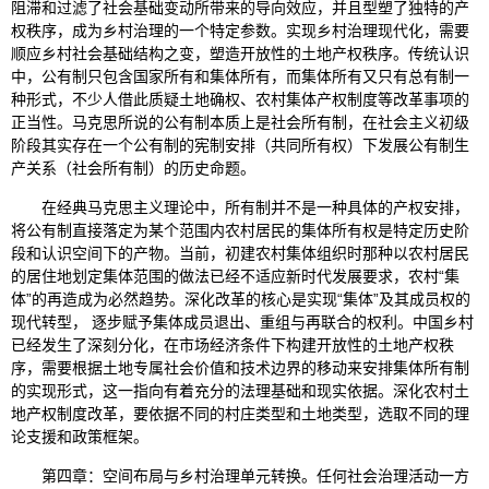
阻滞和过滤了社会基础变动所带来的导向效应，并且型塑了独特的产
权秩序，成为乡村治理的一个特定参数。实现乡村治理现代化，需要
顺应乡村社会基础结构之变，塑造开放性的土地产权秩序。传统认识
中，公有制只包含国家所有和集体所有，而集体所有又只有总有制一
种形式，不少人借此质疑土地确权、农村集体产权制度等改革事项的
正当性。马克思所说的公有制本质上是社会所有制，在社会主义初级
阶段其实存在一个公有制的宪制安排（共同所有权）下发展公有制生
产关系（社会所有制）的历史命题。
在经典马克思主义理论中，所有制并不是一种具体的产权安排，
将公有制直接落定为某个范围内农村居民的集体所有权是特定历史阶
段和认识空间下的产物。当前，初建农村集体组织时那种以农村居民
的居住地划定集体范围的做法已经不适应新时代发展要求，农村“集
体”的再造成为必然趋势。深化改革的核心是实现“集体”及其成员权的
现代转型， 逐步赋予集体成员退出、重组与再联合的权利。中国乡村
已经发生了深刻分化，在市场经济条件下构建开放性的土地产权秩
序，需要根据土地专属社会价值和技术边界的移动来安排集体所有制
的实现形式，这一指向有着充分的法理基础和现实依据。深化农村土
地产权制度改革，要依据不同的村庄类型和土地类型，选取不同的理
论支援和政策框架。
第四章：空间布局与乡村治理单元转换。任何社会治理活动一方