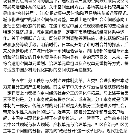
现有居民点物理空间的前提下，通过治理尺度的空间跃迁来实现空间
布局与治理体系的适配。关于空间重组方式，各地实践中比较典型的
是山东“合村并居”、江苏“相对集中居住”和陕西易地扶贫搬迁等模式。
城市化进程中的城乡空间布局调整，本质上是农业社会空间形态向工
业社会空间形态的转型，在这个过程中居民点规模和结构的变动遵循
特定的经济规律，城乡空间重组一定要在市场理性的经济体系中运
作。关于空间跃迁方式，既包括区划调整等硬措施，也包括跨区域行
政和服务等软手段。明治时代，日本就开始了市町村合并的探索，后
来又逐步形成了广域行政等一系列经验做法。四川成都的治理单元重
组和浙江瑞安的县乡权责重构在国内具有一定的示范意义。未来，要
综合运用空间单元重划、治理单元重组以及产权单元重构等方式，探
寻适应中国乡村现代化实际的空间秩序再造框架。
第五章：分工秩序与乡村治理体制变革。人类社会进步的根本动
力来自分工的产生与拓展。前面章节中关于乡村治理基础秩序的分析
一定程度上也都指向乡村经济社会分工的深化与拓展。与上述平台因
素不同的是，分工本身就具有秩序含义，或者说，分工本身就是治理
体制的一部分。传统乡村的现代转型是大规模分工渗透进乡村社会，
带来依附性关系解体的过程。近年来，随着分工深化和专业农户崛
起，中国乡村现代化进程正在逐步推进。这一背景下，对当前乡村社
会中公共领域与私人领域、产权单元与治理单元、社区自治与社区民
主等三个问题的分析，都指向“政经分开”这一改革目标。现代社会系