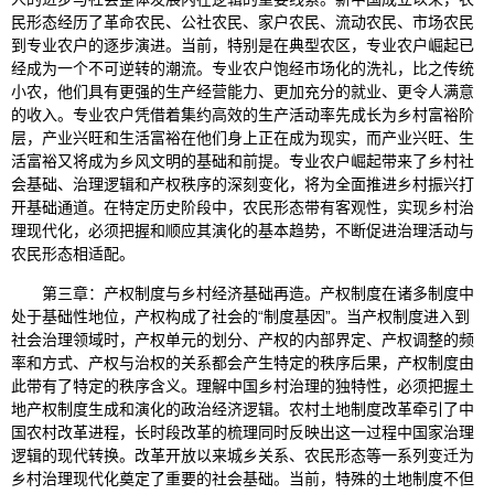
民形态经历了革命农民、公社农民、家户农民、流动农民、市场农民
到专业农户的逐步演进。当前，特别是在典型农区，专业农户崛起已
经成为一个不可逆转的潮流。专业农户饱经市场化的洗礼，比之传统
小农，他们具有更强的生产经营能力、更加充分的就业、更令人满意
的收入。专业农户凭借着集约高效的生产活动率先成长为乡村富裕阶
层，产业兴旺和生活富裕在他们身上正在成为现实，而产业兴旺、生
活富裕又将成为乡风文明的基础和前提。专业农户崛起带来了乡村社
会基础、治理逻辑和产权秩序的深刻变化，将为全面推进乡村振兴打
开基础通道。在特定历史阶段中，农民形态带有客观性，实现乡村治
理现代化，必须把握和顺应其演化的基本趋势，不断促进治理活动与
农民形态相适配。
第三章：产权制度与乡村经济基础再造。产权制度在诸多制度中
处于基础性地位，产权构成了社会的“制度基因”。当产权制度进入到
社会治理领域时，产权单元的划分、产权的内部界定、产权调整的频
率和方式、产权与治权的关系都会产生特定的秩序后果，产权制度由
此带有了特定的秩序含义。理解中国乡村治理的独特性，必须把握土
地产权制度生成和演化的政治经济逻辑。农村土地制度改革牵引了中
国农村改革进程，长时段改革的梳理同时反映出这一过程中国家治理
逻辑的现代转换。改革开放以来城乡关系、农民形态等一系列变迁为
乡村治理现代化奠定了重要的社会基础。当前，特殊的土地制度不但