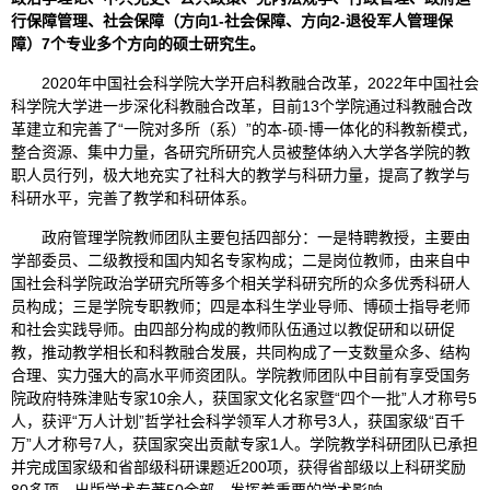
行保障管理、
社会保障（方向1-社会保障、方向2-退役军人管理保
障）
7
个专业多个方向的硕士研究生。
2020年中国社会科学院大学开启科教融合改革，2022年中国社会
科学院大学进一步深化科教融合改革，目前13个学院通过科教融合改
革建立和完善了“一院对多所（系）”的本-硕-博一体化的科教新模式，
整合资源、集中力量，各研究所研究人员被整体纳入大学各学院的教
职人员行列，极大地充实了社科大的教学与科研力量，提高了教学与
科研水平，完善了教学和科研体系。
政府管理学院教师团队主要包括四部分：一是特聘教授，主要由
学部委员、二级教授和国内知名专家构成；二是岗位教师，由来自中
国社会科学院政治学研究所等多个相关学科研究所的众多优秀科研人
员构成；三是学院专职教师；四是本科生学业导师、博硕士指导老师
和社会实践导师。由四部分构成的教师队伍通过以教促研和以研促
教，推动教学相长和科教融合发展，共同构成了一支数量众多、结构
合理、实力强大的高水平师资团队。学院教师团队中目前有享受国务
院政府特殊津贴专家10余人，获国家文化名家暨“四个一批”人才称号5
人，获评“万人计划”哲学社会科学领军人才称号3人，获国家级“百千
万”人才称号7人，获国家突出贡献专家1人。学院教学科研团队已承担
并完成国家级和省部级科研课题近200项，获得省部级以上科研奖励