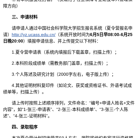
障方向）
三、申请材料
请申请人通过中国社会科学院大学招生报名系统（夏令营报名申
请）
http://yz.ucass.edu.cn/
（系统开放时间为
6月
5
日早08:00-
6
月2
5
日晚20:00
）填报申请信息、并上传提交以下材料：
1.夏令营申请表（系统内填报后下载盖章，扫描上传）；
2.本科阶段成绩单（需教务部门盖章，扫描上传）；
3.个人陈述及研究计划（2000字左右，电子版上传）；
4.其他证明材料复印件（如论文、获奖或资格证书、外语考试成
绩单等，扫描上传）。
请上传时按照上述顺序排列，文件命名：“编号+申请人姓名+文件
内容”，如“1-张三-申请表”、“2-张三-本科成绩单”、“3-张三-个人陈
述”、“4-张三-证明材料”。
四、录取程序