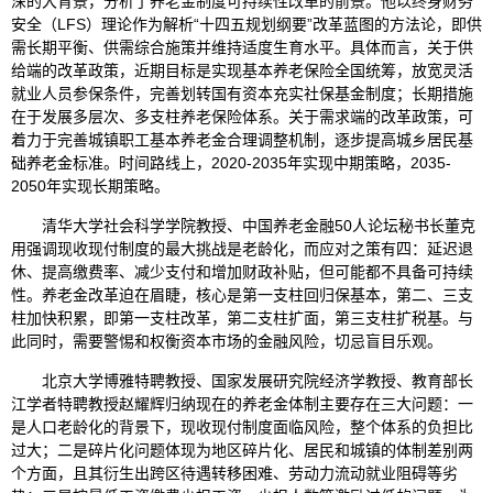
深的大背景，分析了养老金制度可持续性改革的前景。他以终身财务
安全（LFS）理论作为解析“十四五规划纲要”改革蓝图的方法论，即供
需长期平衡、供需综合施策并维持适度生育水平。具体而言，关于供
给端的改革政策，近期目标是实现基本养老保险全国统筹，放宽灵活
就业人员参保条件，完善划转国有资本充实社保基金制度；长期措施
在于发展多层次、多支柱养老保险体系。关于需求端的改革政策，可
着力于完善城镇职工基本养老金合理调整机制，逐步提高城乡居民基
础养老金标准。时间路线上，2020-2035年实现中期策略，2035-
2050年实现长期策略。
清华大学社会科学学院教授、中国养老金融50人论坛秘书长董克
用强调现收现付制度的最大挑战是老龄化，而应对之策有四：延迟退
休、提高缴费率、减少支付和增加财政补贴，但可能都不具备可持续
性。养老金改革迫在眉睫，核心是第一支柱回归保基本，第二、三支
柱加快积累，即第一支柱改革，第二支柱扩面，第三支柱扩税基。与
此同时，需要警惕和权衡资本市场的金融风险，切忌盲目乐观。
北京大学博雅特聘教授、国家发展研究院经济学教授、教育部长
江学者特聘教授赵耀辉归纳现在的养老金体制主要存在三大问题：一
是人口老龄化的背景下，现收现付制度面临风险，整个体系的负担比
过大；二是碎片化问题体现为地区碎片化、居民和城镇的体制差别两
个方面，且其衍生出跨区待遇转移困难、劳动力流动就业阻碍等劣