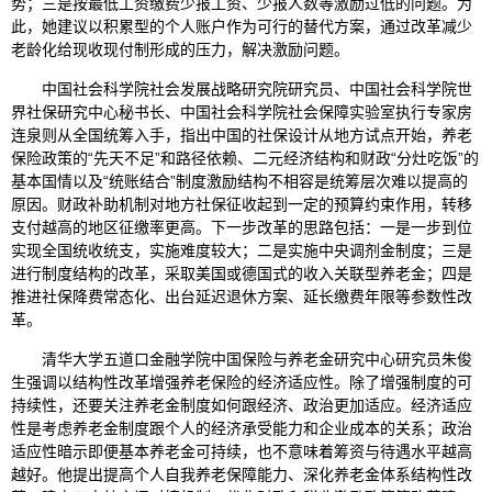
势；三是按最低工资缴费少报工资、少报人数等激励过低的问题。为
此，她建议以积累型的个人账户作为可行的替代方案，通过改革减少
老龄化给现收现付制形成的压力，解决激励问题。
中国社会科学院社会发展战略研究院研究员、中国社会科学院世
界社保研究中心秘书长、中国社会科学院社会保障实验室执行专家房
连泉则从全国统筹入手，指出中国的社保设计从地方试点开始，养老
保险政策的“先天不足”和路径依赖、二元经济结构和财政“分灶吃饭”的
基本国情以及“统账结合”制度激励结构不相容是统筹层次难以提高的
原因。财政补助机制对地方社保征收起到一定的预算约束作用，转移
支付越高的地区征缴率更高。下一步改革的思路包括：一是一步到位
实现全国统收统支，实施难度较大；二是实施中央调剂金制度；三是
进行制度结构的改革，采取美国或德国式的收入关联型养老金；四是
推进社保降费常态化、出台延迟退休方案、延长缴费年限等参数性改
革。
清华大学五道口金融学院中国保险与养老金研究中心研究员朱俊
生强调以结构性改革增强养老保险的经济适应性。除了增强制度的可
持续性，还要关注养老金制度如何跟经济、政治更加适应。经济适应
性是考虑养老金制度跟个人的经济承受能力和企业成本的关系；政治
适应性暗示即便基本养老金可持续，也不意味着筹资与待遇水平越高
越好。他提出提高个人自我养老保障能力、深化养老金体系结构性改