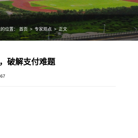
您的位置：
首页
>
专家观点
>
正文
余，破解支付难题
467