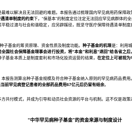
是最难以解决且无法回避的难题。本报告通过梳理国内罕见病用药保障政
待遇清单制度的约束
下，“保基本”的制度定位注定无法回应罕见病群体的
策平稳过渡与社会和谐稳定，应另辟蹊径，既坚守医疗保障待遇清单制度
了种子基金的筹资原理、资金性质及制度功能。
种子基金的机理
是：利用城
给全国社会保障基金理事会进行投资，将“本金”和利息“退回”给各省之
种子基金本质上是制度套利和市场化投资运营的结果，
在定位上可被视为
，本报告测算出种子基金规模及符合种子基金纳入原则的罕见病药品费用
覆盖当前罕见病登记患者的全部药品费用67亿元后仍留有结余
。
多方共付模式，并成为引导和动员社会资源的平台与机制。这不仅是政策
“中华罕见病种子基金”的
资金来源与制度设计