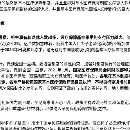
用的依然是基本医疗保障制度，并且业界对基本医疗保障制度发挥更大作
法回应罕见病群体的全部诉求，并且基本医疗保障也面临人口老龄化的巨大
约束
缴费、终生享有和退休人数越多，医疗保障基金承受的支付压力越大
。例
比仅为26.3%。这个数据意味着，随着中国人口少子老龄化趋势的不断
2024年出现累计赤字
，这无疑对中国现收现付制的基本医疗保障制度
设计，做到全国一盘棋。要增强制度的刚性约束，加强对制度运行的管理监
平性，做到全国一盘棋，2021年1月，
国家医疗保障局会同财政部印
险、补充医疗保险（居民和职工大病保险等）和医疗救助，
各地在基本制度
制定，各地严格按照国家基本医疗保险药品目录执行，不得自行变通增加
层次保障制度的功能边界，实则厘清了政府与市场的责任边界，地方层面
用药保障力度不减，罕见病患者人心不乱，政策平稳过渡与社会和谐稳定
组资源和重建替代性机制，尽快纳入罕见病用药保障制度之中。
下简称“种子基金”）用于中国罕见病用药保障的设想。设立种子基金的作
保障基金可持续性的有效办法，也是实现我们党对“共同富裕路上一个也