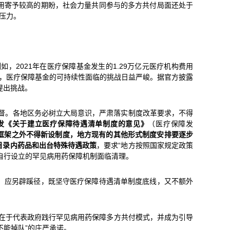
用寄予较高的期盼，社会力量共同参与的多方共付局面还处于
压力。
如，2021年在医疗保障基金发生的1.29万亿元医疗机构费用
加快，医疗保障基金的可持续性面临的挑战日益严峻。据官方披露
提出挑战。
督。各地区务必树立大局意识，严肃落实制度改革要求，不得
发《关于建立医疗保障待遇清单制度的意见》
（医疗保障发
框架之外不得新设制度，地方现有的其他形式制度安排要逐步
目录内药品和出台特殊待遇政策
，要求“地方按照国家规定政策
自行设立的罕见病用药保障机制面临清理。
，应另辟蹊径，既坚守医疗保障待遇清单制度底线，又不额外
用在于代表政府践行罕见病用药保障多方共付模式，并成为引导
不能掉队”的庄严承诺。