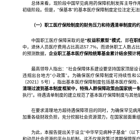
总体来看，现阶段中国罕见病用药保障机制发挥主导作
初级阶段。但是，“保基本”的基本医疗保障制度定位注定无
（一）职工医疗保险制度的财务压力
和待遇清单制度的
中国职工医疗保障采取的是
“权益积累型”模式
，即
在职
中，退休人员医疗费用占比高达57.7%，而退休职工人数占
的预测数据，
企业职工基本医疗保险统筹基金累计结余预计将于
最高领导人指出：“社会保障体系建设要坚持国家顶层
违规出台地方“小政策”。为确保医疗保障制度可持续性和公
〔2021〕5号），指出基本医疗保障制度包括基本医疗保
清理过渡到基本制度框架中，特殊人群保障政策由国家统一
执行”。待遇清单制度的建立规范了基本医疗保障制度与其他
在要求清理地方超待遇保障项目的同时，为确保罕见病
加重各级财政负担，充分挖掘社会资源潜力，在国家层面重
为此，本报告提出关于设立“中华罕见病种子基金”（以
和动员社会资源的平台与机制。这不仅是政策过渡期保障医疗