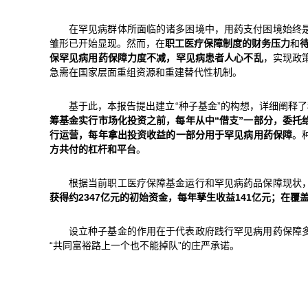
在罕见病群体所面临的诸多困境中，用药支付困境始终
雏形已开始显现。然而，在
职工医疗保障制度的财务压力
和
保罕见病用药保障力度不减，罕见病患者人心不乱
，实现政
急需在国家层面重组资源和重建替代性机制。
基于此，本报告提出建立“种子基金”的构想，详细阐释
筹基金实行市场化投资之前，每年从中“借支”一部分，委托
行运营，每年拿出投资收益的一部分用于罕见病用药保障
。
方共付的杠杆和平台
。
根据当前职工医疗保障基金运行和罕见病药品保障现状
获得约2347亿元的初始资金，每年孳生收益141亿元；在
设立种子基金的作用在于代表政府践行罕见病用药保障
“共同富裕路上一个也不能掉队”的庄严承诺。