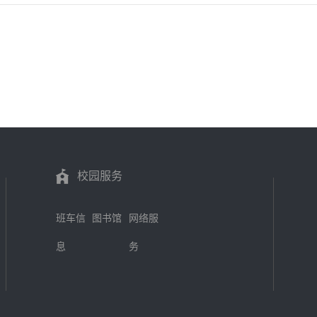
校园服务
班车信
图书馆
网络服
息
务