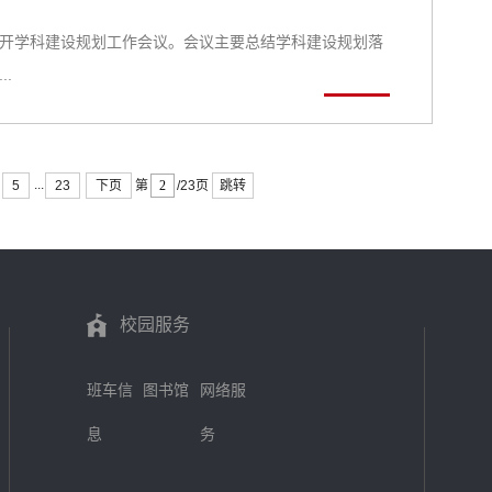
系召开学科建设规划工作会议。会议主要总结学科建设规划落
.
...
5
23
下页
跳转
第
/23页
校园服务
班车信
图书馆
网络服
息
务