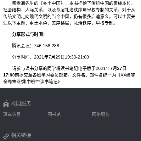
费孝通先生的《乡土中国》，本书描绘了传统中国的家族本位、
社会结构、人际关系，以及基层礼治秩序与皇权专制的关系，对于从
传统文明走向现代文明的当今中国，仍有很多启迪意义。可以主要关
注以下主题：乡土本色，差序格局，礼治秩序，皇权专制。
分享形式与时间：
腾讯会议：746 158 288
分享时间：2021年7月29日19:30-21:00
请参与读书分享的同学将读书笔记电子版于2021年
7月27日
17:00
前提交至各班学习委员邮箱。文件名、邮件名统一为《XX级非
全周末班/集中班***读书笔记》
校园服务
班车信息
图书馆
网络服务
相关链接